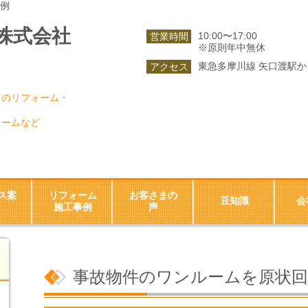
会社にお任せください。
例
株式会社
10:00〜17:00
営業時間
※原則年中無休
東急多摩川線 矢口渡駅か
アクセス
りのリフォーム・
ォームなど
ス案
リフォーム
お客さまの
豆知識
会
施工事例
声
事故物件のワンルームを原状回