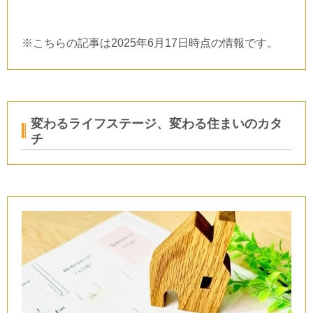
※こちらの記事は
2025
年
6
月
17
日時点の情報です。
変わるライフステージ、変わる住まいのカタ
チ