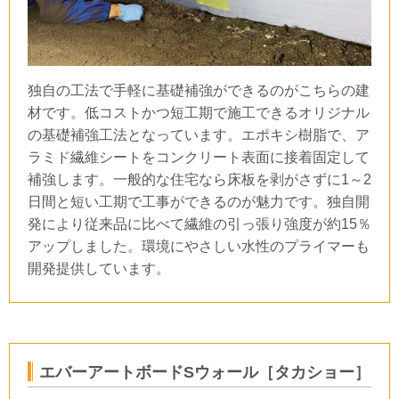
独自の工法で手軽に基礎補強ができるのがこちらの建
材です。低コストかつ短工期で施工できるオリジナル
の基礎補強工法となっています。エポキシ樹脂で、ア
ラミド繊維シートをコンクリート表面に接着固定して
補強します。一般的な住宅なら床板を剥がさずに
1
～
2
日間と短い工期で工事ができるのが魅力です。独自開
発により従来品に比べて繊維の引っ張り強度が約
15
％
アップしました。環境にやさしい水性のプライマーも
開発提供しています。
エバーアートボード
S
ウォール［タカショー］