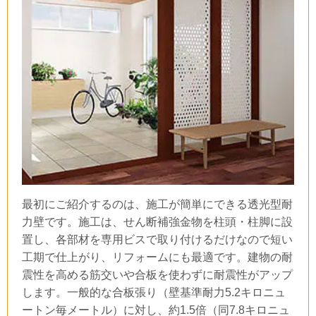
最初にご紹介するのは、施工が簡単にできる透光型耐
力壁です。施工は、せん断補強金物を柱頭・柱脚に設
置し、各部材を専用ビスで取り付けるだけなので短い
工期で仕上がり、リフォームにも最適です。建物の耐
震性を高める筋交いや合板を使わずに耐震性がアップ
します。一般的な合板張り（壁基準耐力
5.2
キロニュ
ートン毎メートル）に対し、約
1.5
倍（同
7.8
キロニュ