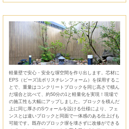
軽量壁で安心・安全な塀空間を作り出します。芯材に
EPS
（ビーズ法ポリスチレンフォーム）を採用するこ
とで、重量はコンクリートブロックを同じ高さで積ん
だ場合と比べて、約
50
分の
1
と軽量化を実現！現場で
の施工性も大幅にアップしました。ブロックを積んだ
上に同じ厚さの
S
ウォールを設ける仕様により、フェ
ンスとは違いブロックと同面で一体感のある仕上げも
可能です。既存のブロック塀を壊さずに改修ができる