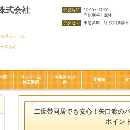
株式会社
10:00〜17:00
営業時間
※原則年中無休
東急多摩川線 矢口渡駅か
アクセス
りのリフォーム・
ォームなど
ス案
リフォーム
お客さまの
豆知識
会
施工事例
声
二世帯同居でも安心！矢口渡の
ポイン